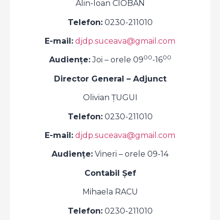
Alin-Ioan CIOBAN
Telefon:
0230-211010
E-mail:
djdp.suceava@gmail.com
00
00
Audiențe:
Joi – orele 09
-16
Director General – Adjunct
Olivian ȚUGUI
Telefon:
0230-211010
E-mail:
djdp.suceava@gmail.com
Audiențe:
Vineri – orele 09-14
Contabil Şef
Mihaela RACU
Telefon:
0230-211010