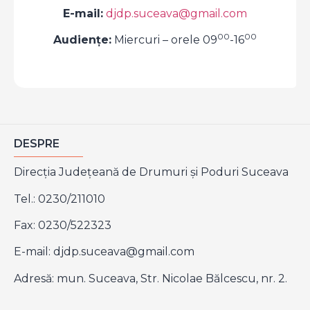
E-mail:
djdp.suceava@gmail.com
00
00
Audiențe:
Miercuri – orele 09
-16
DESPRE
Direcţia Judeţeană de Drumuri şi Poduri Suceava
Tel.: 0230/211010
Fax: 0230/522323
E-mail:
djdp.suceava@gmail.com
Adresă: mun. Suceava, Str. Nicolae Bălcescu, nr. 2.