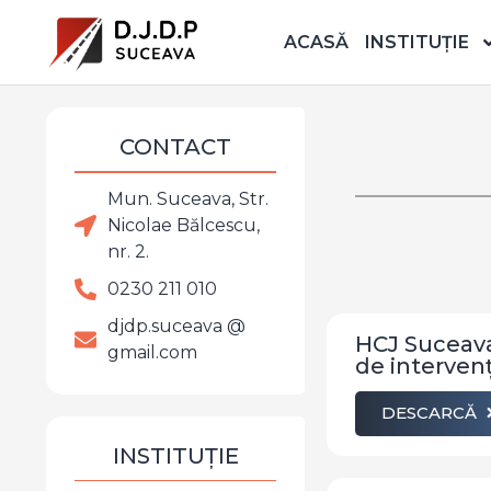
ACASĂ
INSTITUȚIE
CONTACT
Mun. Suceava, Str.
Nicolae Bălcescu,
nr. 2.
0230 211 010
djdp.suceava @
HCJ Suceava 
gmail.com
de interven
DESCARCĂ
INSTITUȚIE