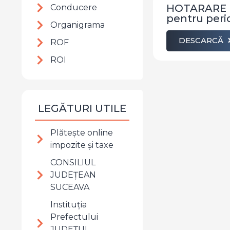
HOTARARE pri
Conducere
pentru peri
Organigrama
DESCARCĂ
ROF
ROI
LEGĂTURI UTILE
Plătește online
impozite şi taxe
CONSILIUL
JUDEȚEAN
SUCEAVA
Instituția
Prefectului
JUDEȚUL